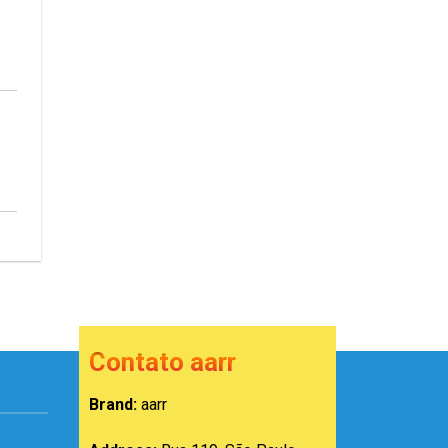
Contato aarr
Brand:
aarr