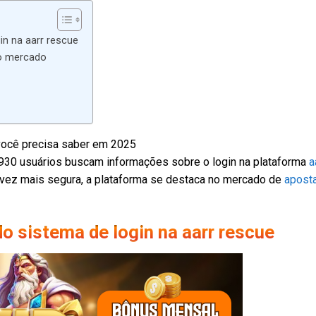
in na aarr rescue
do mercado
você precisa saber em 2025
930 usuários buscam informações sobre o login na plataforma
a
 vez mais segura, a plataforma se destaca no mercado de
apost
o sistema de login na aarr rescue