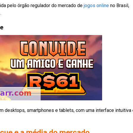
ida pelo órgão regulador do mercado de
jogos online
no Brasil,
.
de
m desktops, smartphones e tablets, com uma interface intuitiva 
scue e a média do mercado