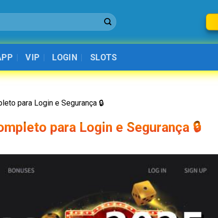
APP
VIP
LOGIN
SLOTS
leto para Login e Segurança 🔒
ompleto para Login e Segurança 🔒