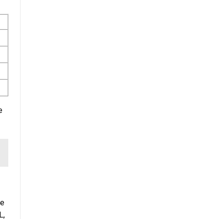
e
de
L,