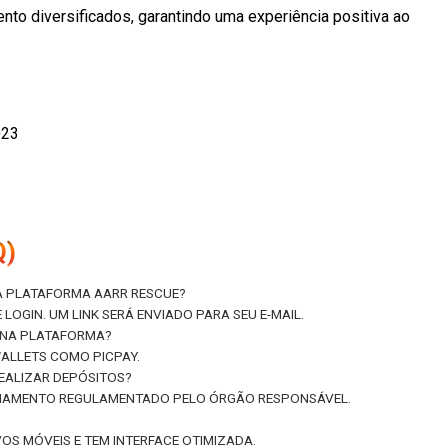
o diversificados, garantindo uma experiência positiva ao
023
Q)
A PLATAFORMA AARR RESCUE?
LOGIN. UM LINK SERÁ ENVIADO PARA SEU E-MAIL.
 NA PLATAFORMA?
WALLETS COMO PICPAY.
REALIZAR DEPÓSITOS?
CENCIAMENTO REGULAMENTADO PELO ÓRGÃO RESPONSÁVEL.
?
VOS MÓVEIS E TEM INTERFACE OTIMIZADA.