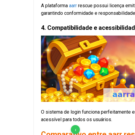
A plataforma
aarr
rescue possui licença emit
garantindo conformidade e responsabilidade
4. Compatibilidade e acessibilida
O sistema de login funciona perfeitamente e
acessível para todos os usuários.
‹
Comparativo entre aarr re