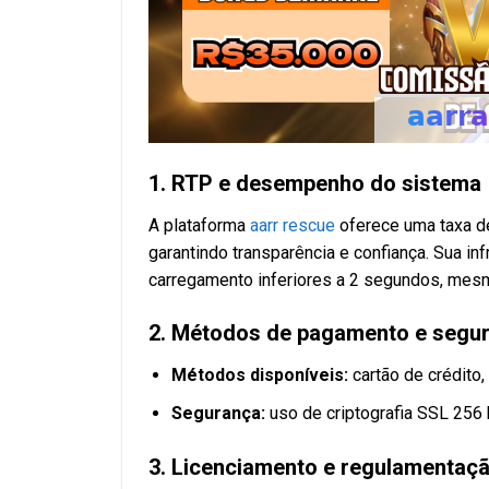
1. RTP e desempenho do sistema
A plataforma
aarr rescue
oferece uma taxa de
garantindo transparência e confiança. Sua in
carregamento inferiores a 2 segundos, mes
2. Métodos de pagamento e segu
Métodos disponíveis:
cartão de crédito,
Segurança:
uso de criptografia SSL 256 b
3. Licenciamento e regulamentaç