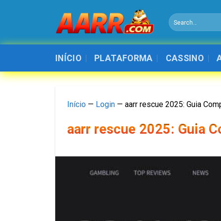
Skip
to
content
INÍCIO
PLATAFORMA
CASSINO
Início
—
Login
—
aarr rescue 2025: Guia Comp
aarr rescue 2025: Guia C