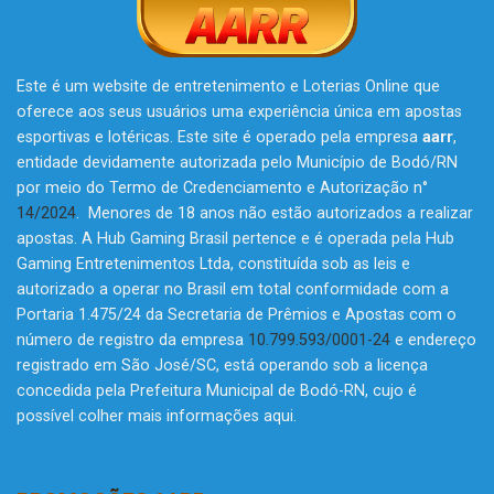
Este é um website de entretenimento e Loterias Online que
oferece aos seus usuários uma experiência única em apostas
esportivas e lotéricas. Este site é operado pela empresa
aarr
,
entidade devidamente autorizada pelo Município de Bodó/RN
por meio do Termo de Credenciamento e Autorização n°
14/2024
. Menores de 18 anos não estão autorizados a realizar
apostas. A Hub Gaming Brasil pertence e é operada pela Hub
Gaming Entretenimentos Ltda, constituída sob as leis e
autorizado a operar no Brasil em total conformidade com a
Portaria 1.475/24 da Secretaria de Prêmios e Apostas com o
número de registro da empresa
10.799.593/0001-24
e endereço
registrado em São José/SC, está operando sob a licença
concedida pela Prefeitura Municipal de Bodó-RN, cujo é
possível colher mais informações
aqui
.