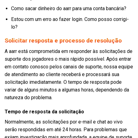
Como sacar dinheiro do aarr para uma conta bancária?
Estou com um erro ao fazer login. Como posso corrigi-
lo?
Solicitar resposta e processo de resolução
A aarr está comprometida em responder às solicitações de
suporte dos jogadores o mais rápido possível. Após entrar
em contato conosco pelos canais de suporte, nossa equipe
de atendimento ao cliente receberá e processará sua
solicitação imediatamente. O tempo de resposta pode
variar de alguns minutos a algumas horas, dependendo da
natureza do problema.
Tempo de resposta da solicitação
Normalmente, as solicitações por e-mail e chat ao vivo
serão respondidas em até 24 horas. Para problemas que
exijam investigação mais aprofundada, a equipe de suporte