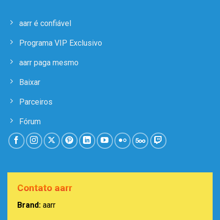
aarr é confiável
Programa VIP Exclusivo
aarr paga mesmo
Baixar
Parceiros
Fórum
Contato aarr
Brand:
aarr