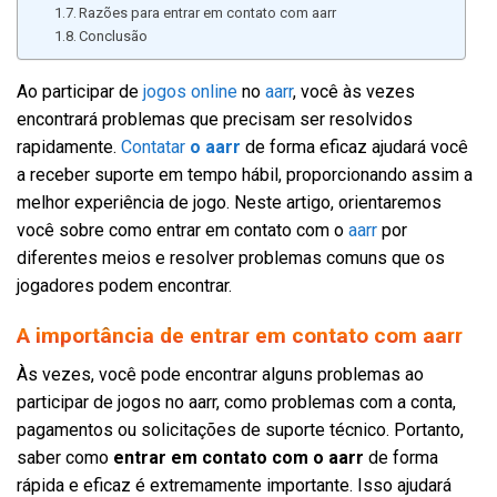
Razões para entrar em contato com aarr
Conclusão
Ao participar de
jogos online
no
aarr
, você às vezes
encontrará problemas que precisam ser resolvidos
rapidamente.
Contatar
o aarr
de forma eficaz ajudará você
a receber suporte em tempo hábil, proporcionando assim a
melhor experiência de jogo. Neste artigo, orientaremos
você sobre como entrar em contato com o
aarr
por
diferentes meios e resolver problemas comuns que os
jogadores podem encontrar.
A importância de entrar em contato com aarr
Às vezes, você pode encontrar alguns problemas ao
participar de jogos no aarr, como problemas com a conta,
pagamentos ou solicitações de suporte técnico. Portanto,
saber como
entrar em contato com o aarr
de forma
rápida e eficaz é extremamente importante. Isso ajudará