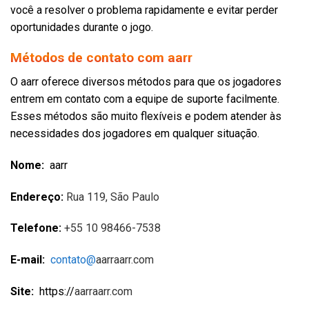
você a resolver o problema rapidamente e evitar perder
oportunidades durante o jogo.
Métodos de contato com aarr
O aarr oferece diversos métodos para que os jogadores
entrem em contato com a equipe de suporte facilmente.
Esses métodos são muito flexíveis e podem atender às
necessidades dos jogadores em qualquer situação.
Nome:
aarr
Endereço:
Rua 119, São Paulo
Telefone:
+55 10 98466-7538
E-mail:
contato@
aarraarr.com
Site:
https://
aarraarr.com