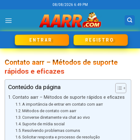
Skip
08/08/2026 6:49 PM
to
content
REGISTRO
ENTRAR
Contato aarr – Métodos de suporte
rápidos e eficazes
Conteúdo da página
Contato aarr – Métodos de suporte rápidos e eficazes
A importância de entrar em contato com aarr
Métodos de contato com aarr
Converse diretamente via chat ao vivo
Suporte de mídia social
Resolvendo problemas comuns
Solicitar resposta e processo de resolução